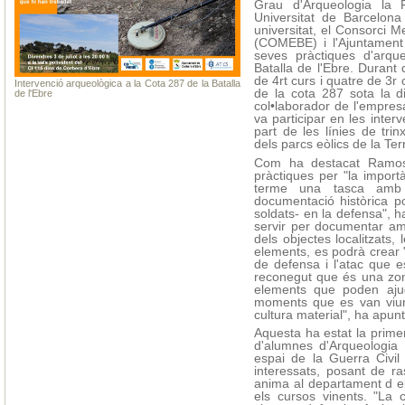
Grau d'Arqueologia la F
Universitat de Barcelona
universitat, el Consorci M
(COMEBE) i l'Ajuntament
seves pràctiques d'arqu
Batalla de l'Ebre. Durant 
de 4rt curs i quatre de 3r 
Intervenció arqueològica a la Cota 287 de la Batalla
de la cota 287 sota la d
de l'Ebre
col•laborador de l'empres
va participar en les inte
part de les línies de tri
dels parcs eòlics de la Terr
Com ha destacat Ramos, 
pràctiques per "la importà
terme una tasca amb c
documentació històrica p
soldats- en la defensa", h
servir per documentar amb
dels objectes localitzats, 
elements, es podrà crear "
de defensa i l'atac que 
reconegut que és una zon
elements que poden ajud
moments que es van viure
cultura material", ha apunt
Aquesta ha estat la primer
d'alumnes d'Arqueologia 
espai de la Guerra Civil
interessats, posant de r
anima al departament d el
els cursos vinents. "La 