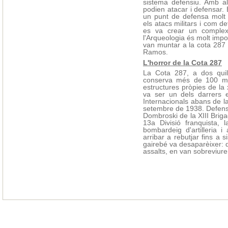
sistema defensiu. Amb al
podien atacar i defensar. 
un punt de defensa molt 
els atacs militars i com d
es va crear un complex 
l'Arqueologia és molt impo
van muntar a la cota 287 
Ramos.
L'horror de la Cota 287
La Cota 287, a dos quil
conserva més de 100 metr
estructures pròpies de la
va ser un dels darrers 
Internacionals abans de la
setembre de 1938. Defensa
Dombroski de la XIII Briga
13a Divisió franquista, 
bombardeig d'artilleria i
arribar a rebutjar fins a s
gairebé va desaparèixer:
assalts, en van sobreviure