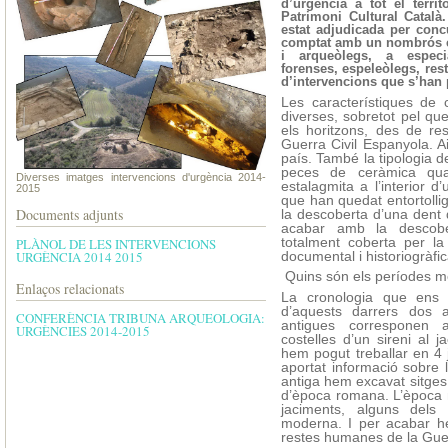
d’urgència a tot el territ
Patrimoni Cultural Català.
estat adjudicada per con
comptat amb un nombrós eq
i arqueòlegs, a especia
forenses, espeleòlegs, rest
d’intervencions que s’han 
Les característiques de
diverses, sobretot pel qu
els horitzons, des de re
Guerra Civil Espanyola. Ai
país. També la tipologia d
peces de ceràmica qua
Diverses imatges intervencions d'urgència 2014-
estalagmita a l’interior 
2015
que han quedat entortollig
Documents adjunts
la descoberta d’una dent 
acabar amb la descobe
totalment coberta per l
PLÀNOL DE LES INTERVENCIONS
documental i historiogràfic
URGÈNCIA 2014 2015
Quins són els períodes m
Enlaços relacionats
La cronologia que ens h
d’aquests darrers dos 
CONFERÈNCIA TRIBUNA ARQUEOLOGIA:
antigues corresponen a
URGÈNCIES 2014-2015
costelles d’un sireni al 
hem pogut treballar en 4
aportat informació sobre 
antiga hem excavat sitges
d’època romana. L’època 
jaciments, alguns dels 
moderna. I per acabar he
restes humanes de la Guer