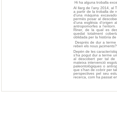
Hi ha alguna troballa exc
Al llarg de l’any 2014, al
a partir de la troballa de
d’una màquina excavadora
permès posar al descober
d’una església d’origen 
antropomorfes a l’entorn.
Riner, de la qual es des
quedat totalment cober
oblidada per la història de
Després de dur a terme l
reben els nous jaciments?
Depèn de les característiq
s’ha pogut dur a terme una
al descobert per tal de f
mateixa intervenció esgot
paleontològiques o antro
que s’han de cobrir per ta
perspectives pel seu est
recerca, com ha passat en 