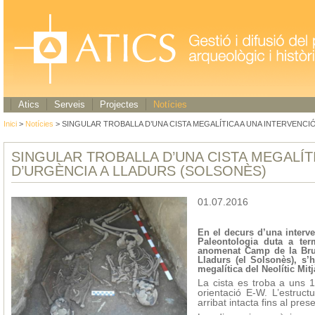
Atics
Serveis
Projectes
Notícies
Inici
>
Notícies
> SINGULAR TROBALLA D’UNA CISTA MEGALÍTICA A UNA INTERVENCI
SINGULAR TROBALLA D’UNA CISTA MEGALÍT
D’URGÈNCIA A LLADURS (SOLSONÈS)
01.07.2016
En el decurs d’una interve
Paleontologia duta a ter
anomenat Camp de la Brun
Lladurs (el Solsonès), s’h
megalítica del Neolític Mit
La cista es troba a uns 1
orientació E-W. L’estruc
arribat intacta fins al prese