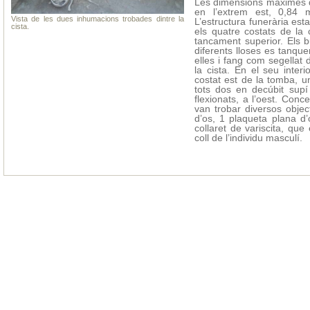
Les dimensions màximes de
en l’extrem est, 0,84 
Vista de les dues inhumacions trobades dintre la
L’estructura funerària es
cista.
els quatre costats de l
tancament superior. Els b
diferents lloses es tanq
elles i fang com segellat 
la cista. En el seu inte
costat est de la tomba, un
tots dos en decúbit supí
flexionats, a l’oest. Conc
van trobar diversos objec
d’os, 1 plaqueta plana d’
collaret de variscita, que
coll de l’individu masculí.